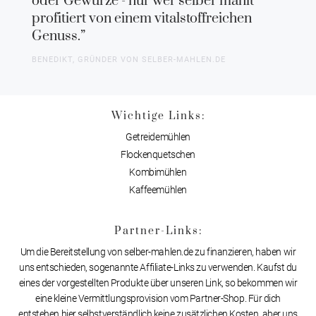
oder Gewürze - nur wer selber mahlt
profitiert von einem vitalstoffreichen
Genuss.”
BENEDIKT, GRÜNDER VON SELBER-MAHLEN.DE
Wichtige Links:
Getreidemühlen
Flockenquetschen
Kombimühlen
Kaffeemühlen
Partner-Links:
Um die Bereitstellung von selber-mahlen.de zu finanzieren, haben wir
uns entschieden, sogenannte Affiliate-Links zu verwenden. Kaufst du
eines der vorgestellten Produkte über unseren Link, so bekommen wir
eine kleine Vermittlungsprovision vom Partner-Shop. Für dich
entstehen hier selbstverständlich keine zusätzlichen Kosten, aber uns